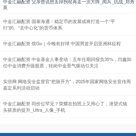
中金汇融配资 父亲曾说想丢掉拐杖再走一次方阵_阅兵_抗战_郑秀
英
中金汇融配资 国泰海通：稳定币的发展或将打造一个“平
行”的、“去中心化”的货币体系
中金汇融配资 馆Go｜今晚有好球 中国男篮开启亚洲杯征程
中金汇融配资 中金基金人事变动：五年任期回报负35%，闫鑫卸
任中金消费升级股票，转岗中金景气驱动引关注
实倍网 网络安全监督官“把脉开方”，2025年国家网络安全宣传周
嘉定系列活动启动
中金汇融配资 同价位罕见？荣耀在拍照上又用心了，潜望式镜
头获质的提升_Ultra_人像_手机