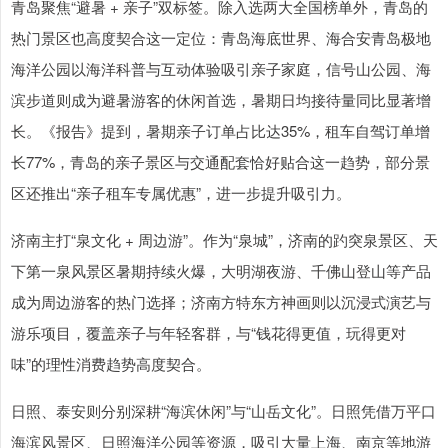
青岛聚焦“避暑 + 亲子”双标签。除入选两大全国榜单外，青岛的
热门景区也高度契合这一定位：青岛海底世界、海合安青岛极地
海洋公园以海洋科普与互动体验吸引亲子家庭，信号山公园、海
滨步道则成为避暑游客的休闲首选，暑期日均接待量同比显著增
长。《报告》提到，暑期亲子订单占比达35%，租车自驾订单增
长77%，青岛的亲子景区与交通配套恰好贴合这一趋势，部分景
区还推出“亲子租车专属优惠”，进一步提升吸引力。
济南主打“泉文化 + 周边游”。作为“泉城”，济南的趵突泉景区、天
下第一泉风景区暑期持续火爆，大明湖夜游、千佛山登山等产品
成为周边游客的热门选择；济南方特东方神画则以沉浸式演艺与
游乐项目，覆盖亲子与年轻客群，与“钱花得更值，玩得更对
味”的理性消费趋势高度契合。
日照、泰安则分别深耕“海滨休闲”与“山岳文化”。日照凭借万平口
海滨风景区、日照海洋公园等资源，吸引大量上海、南京等地游