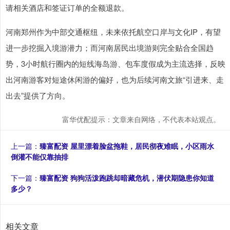
请相关酒店和签证订单的全额退款。
河南郑州作为中部交通枢纽，未来依托航空口岸与文化IP，有望
进一步挖掘入境游潜力；而河南居民出境游则完全贴合全国趋
势，3小时航行圈内的短线海岛游、包车度假成为主流选择，反映
出河南游客对短途休闲游的偏好，也为后续河南文旅“引进来、走
出去”提供了方向。
富华优配提示：文章来自网络，不代表本站观点。
上一篇：
臻富配资 屋里漂着脸盆拖鞋，居民彻夜难眠，小区雨水
倒灌不能仅靠抽排
下一篇：
臻富配资 狗狗活泼跑跳却暗藏危机，潜伏期隐患你知道
多少？
相关文章