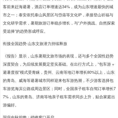
客前来赶海避暑，酒店订单增速达34%，成为山东增速最快的城
市之一；泰安依托泰山风景区与岱庙等文化IP，承接登山祈福与
文化研学需求，暑期旅游订单稳步增长，与“户外挑战、自然探索
受追捧”的趋势形成呼应。
衔接全国趋势 山东文旅潜力持续释放
《报告》显示，山东暑期文旅市场的表现，还与多个全国性趋势
深度契合，为后续发展奠定坚实基础。在出行方式上，“包车游 +
避暑度假”模式受青睐，贵州、云南等地订单增长80%以上，山东
的青岛、威海等避暑城市同样迎来包车游热潮，不少游客选择包
车游览海滨公路或周边景区；同时，全国亲子租车自驾订单增长7
7%，山东的青岛、济南等地亲子租车需求同步上升，贴合家庭出
游偏好。
国庆中秋前瞻：错峰窗口开启