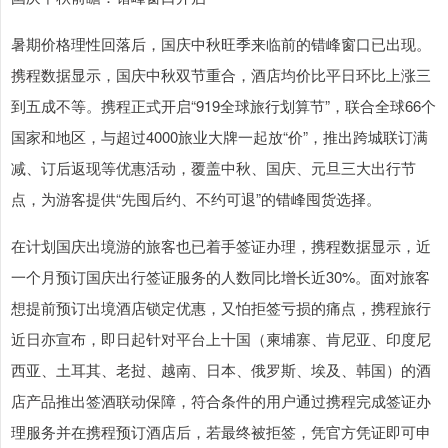
暑期价格理性回落后，国庆中秋旺季来临前的错峰窗口已出现。
携程数据显示，国庆中秋双节重合，酒店均价比平日环比上涨三
到五成不等。携程正式开启“919全球旅行划算节”，联合全球66个
国家和地区，与超过4000旅业大牌一起放“价”，推出跨城联订满
减、订后返现等优惠活动，覆盖中秋、国庆、元旦三大出行节
点，为游客提供“先囤后约、不约可退”的错峰囤货选择。
在计划国庆出境游的旅客也已着手签证办理，携程数据显示，近
一个月预订国庆出行签证服务的人数同比增长近30%。面对旅客
想提前预订出境酒店锁定优惠，又怕拒签亏损的痛点，携程旅行
近日亦宣布，即日起针对平台上十国（柬埔寨、肯尼亚、印度尼
西亚、土耳其、老挝、越南、日本、俄罗斯、埃及、韩国）的酒
店产品推出签酒联动保障，符合条件的用户通过携程完成签证办
理服务并在携程预订酒店后，若最终被拒签，凭官方凭证即可申