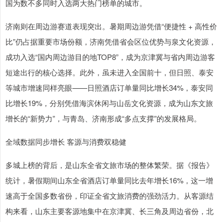
国为数不多同时入选两大热门榜单的城市。
济南则在周边游赛道表现突出。暑期周边游凭借“便捷性 + 高性价
比”仍占据重要市场份额，济南凭借省会区位优势与泉文化资源，
成功入选“国内周边游目的地TOP8”，成为京津冀与省内周边游客
短途出行的核心选择。此外，虽未进入全国前十，但日照、泰安
等城市增速同样亮眼——日照酒店订单量同比增长34%，泰安同
比增长19%，分别凭借海滨休闲与山岳文化资源，成为山东文旅
增长的“新势力”，与青岛、济南形成“多点支撑”的发展格局。
全域数据同步增长 客源与消费双稳健
多城上榜的背后，是山东全省文旅市场的整体繁荣。据《报告》
统计，暑假期间山东全省酒店订单量同比去年增长16%，这一增
速高于全国多数省份，印证全省文旅消费的强劲活力。从客源结
构来看，山东主要客源地集中在京津冀、长三角及周边省份，北