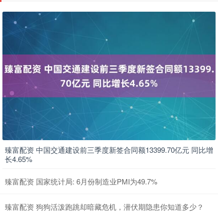
臻富配资 中国交通建设前三季度新签合同额13399.70亿元 同比增
长4.65%
臻富配资 国家统计局: 6月份制造业PMI为49.7%
臻富配资 狗狗活泼跑跳却暗藏危机，潜伏期隐患你知道多少？