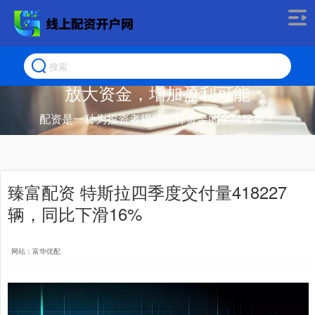
放大资金，增加盈利可能
配资是一种为投资者提供杠杆资金的金融服务！
臻富配资 特斯拉四季度交付量418227
辆，同比下滑16%
网站：富华优配