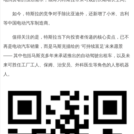
如今，特斯拉的竞争对手除比亚迪外，还新增了小米、吉利
等中国电动汽车制造商。
值得关注的是，特斯拉当下向投资者传递的核心卖点，已不
再是电动汽车销量，而是马斯克描绘的 ‘可持续富足’未来愿景
—— 其中包括马斯克多年来承诺推出的自动驾驶出租车，以及未
来可胜任工厂工人、保姆、治安员、外科医生等角色的人形机器
人。