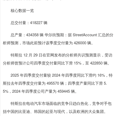
核心数据一览
总交付量：418227 辆
总产量：434358 辆 华尔街预期：据 StreetAccount 汇总的分
析师预测，市场此前预计该季度交付量为 426000 辆。
特斯拉 12 月 29 日在官网发布的分析师共识预测显示，受访
分析师曾预计公司四季度交付量同比下滑 15%，至 422850 辆。
2025 年四季度交付量较 2024 年四季度同比下滑约 16%，特
斯拉去年四季度交付量为 495570 辆；四季度产量同比下滑 5.
5%，2024 年四季度公司产量为 459445 辆。
特斯拉在电动汽车市场面临的竞争日趋白热化，竞争对手包
括中国的比亚迪、韩国的起亚与现代，以及欧洲的大众集团。