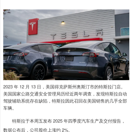
2023 年 12 月 13 日，美国得克萨斯州奥斯汀市的特斯拉门店。
美国国家公路交通安全管理局历经近两年调查，发现特斯拉自动
驾驶辅助系统存在缺陷，特斯拉因此召回在美国销售的几乎全部
车辆。
特斯拉于本周五发布 2025 年四季度汽车生产及交付报告，
数据公布后，公司股价上涨约 2%。