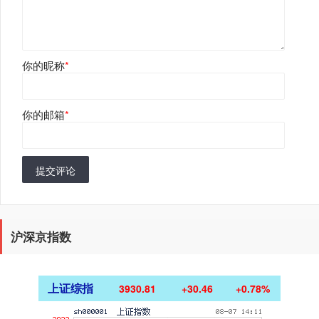
你的昵称
*
你的邮箱
*
提交评论
沪深京指数
上证综指
3930.81
+30.46
+0.78%