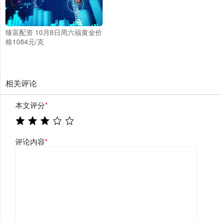
臻富配资 10月8日周六福黄金价
格1084元/克
相关评论
本文评分
*
评论内容
*