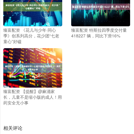
臻富配资 《花儿与少年·同心
臻富配资 特斯拉四季度交付量
季》创系列高分，花少团“七老
418227 辆，同比下滑16%
童心”好磕
臻富配资 【提醒】@麻涌家
长，儿童不是缩小版的成人！用
药安全无小事
相关评论