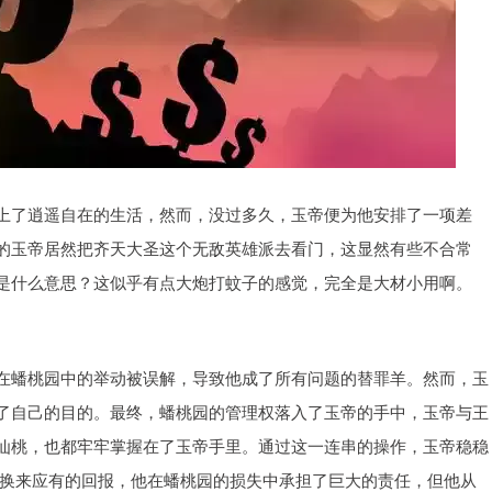
上了逍遥自在的生活，然而，没过多久，玉帝便为他安排了一项差
的玉帝居然把齐天大圣这个无敌英雄派去看门，这显然有些不合常
是什么意思？这似乎有点大炮打蚊子的感觉，完全是大材小用啊。
在蟠桃园中的举动被误解，导致他成了所有问题的替罪羊。然而，玉
了自己的目的。最终，蟠桃园的管理权落入了玉帝的手中，玉帝与王
仙桃，也都牢牢掌握在了玉帝手里。通过这一连串的操作，玉帝稳稳
有换来应有的回报，他在蟠桃园的损失中承担了巨大的责任，但他从