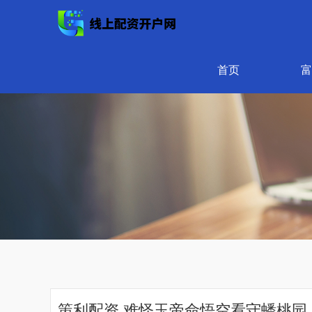
首页
富
策利配资 难怪玉帝命悟空看守蟠桃