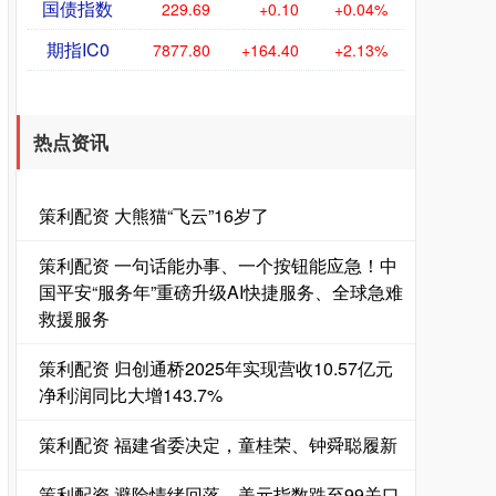
国债指数
229.69
+0.10
+0.04%
期指IC0
7877.80
+164.40
+2.13%
热点资讯
策利配资 大熊猫“飞云”16岁了
策利配资 一句话能办事、一个按钮能应急！中
国平安“服务年”重磅升级AI快捷服务、全球急难
救援服务
策利配资 归创通桥2025年实现营收10.57亿元
净利润同比大增143.7%
策利配资 福建省委决定，童桂荣、钟舜聪履新
策利配资 避险情绪回落，美元指数跌至99关口