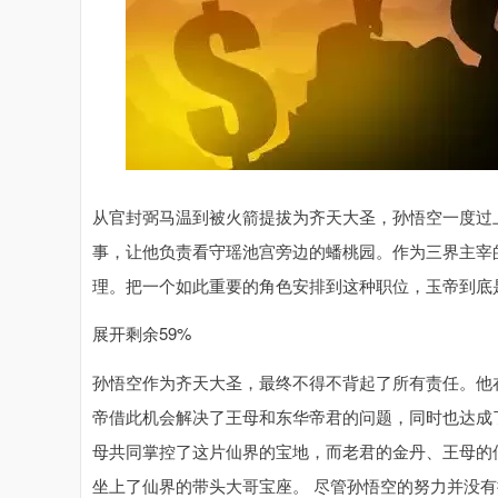
从官封弼马温到被火箭提拔为齐天大圣，孙悟空一度过
事，让他负责看守瑶池宫旁边的蟠桃园。作为三界主宰
理。把一个如此重要的角色安排到这种职位，玉帝到底
展开剩余59%
孙悟空作为齐天大圣，最终不得不背起了所有责任。他
帝借此机会解决了王母和东华帝君的问题，同时也达成
母共同掌控了这片仙界的宝地，而老君的金丹、王母的
坐上了仙界的带头大哥宝座。 尽管孙悟空的努力并没