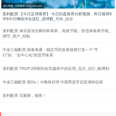
策利配资 【今日足球推荐】 今日扫盘推荐分析预测、昨日推荐8
中6今日继续冲击连红_进球数_方向_比分
策利配资 淋浴器混合阀结构革新，高效节能，舒适体验再升级_
调节_用户_控制
中金汇融配资 国泰海通：稳定币的发展或将打造一个“平
行”的、“去中心化”的货币体系
策利配资 TROP-2抑制剂在乳腺癌中的应用_戈沙_治疗_帕博利
中金汇融配资 馆Go｜今晚有好球 中国男篮开启亚洲杯征程
策利配资 贝索斯，抛售！