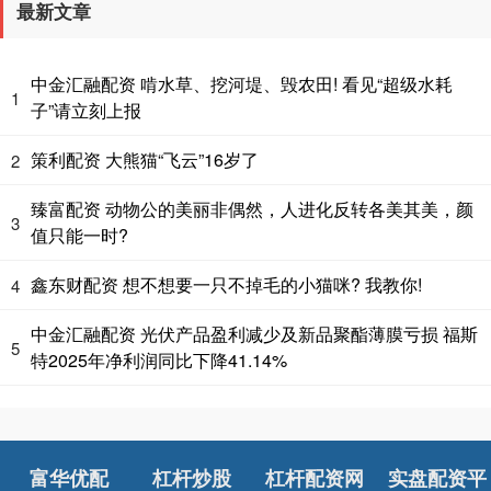
最新文章
中金汇融配资 啃水草、挖河堤、毁农田! 看见“超级水耗
1
子”请立刻上报
策利配资 大熊猫“飞云”16岁了
2
臻富配资 动物公的美丽非偶然，人进化反转各美其美，颜
3
值只能一时?
鑫东财配资 想不想要一只不掉毛的小猫咪? 我教你!
4
中金汇融配资 光伏产品盈利减少及新品聚酯薄膜亏损 福斯
5
特2025年净利润同比下降41.14%
富华优配
杠杆炒股
杠杆配资网
实盘配资平