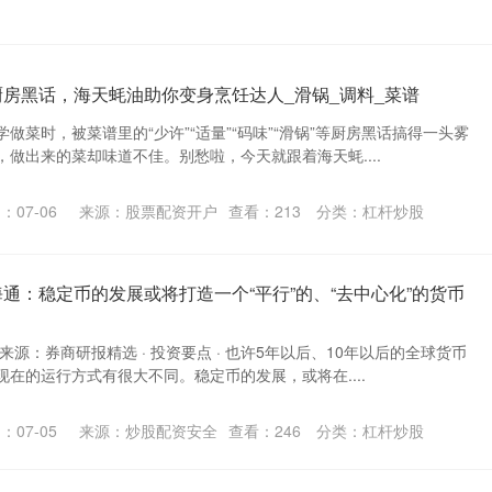
厨房黑话，海天蚝油助你变身烹饪达人_滑锅_调料_菜谱
做菜时，被菜谱里的“少许”“适量”“码味”“滑锅”等厨房黑话搞得一头雾
做出来的菜却味道不佳。别愁啦，今天就跟着海天蚝....
：07-06
来源：股票配资开户
查看：
213
分类：
杠杆炒股
海通：稳定币的发展或将打造一个“平行”的、“去中心化”的货币
来源：券商研报精选 · 投资要点 · 也许5年以后、10年以后的全球货币
在的运行方式有很大不同。稳定币的发展，或将在....
：07-05
来源：炒股配资安全
查看：
246
分类：
杠杆炒股