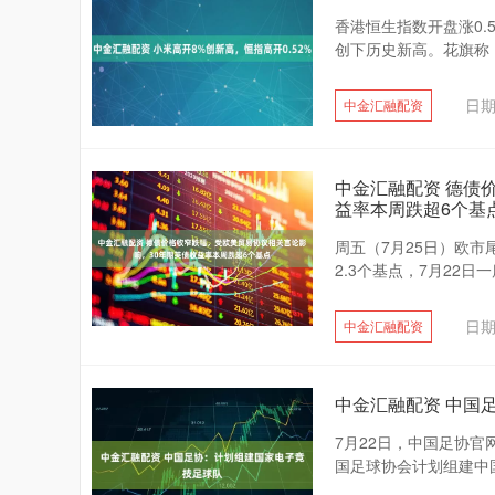
香港恒生指数开盘涨0.5
创下历史新高。花旗称，
日期
中金汇融配资
中金汇融配资 德债
益率本周跌超6个基
周五（7月25日）欧市
2.3个基点，7月22日一
日期
中金汇融配资
中金汇融配资 中国
7月22日，中国足协
国足球协会计划组建中国