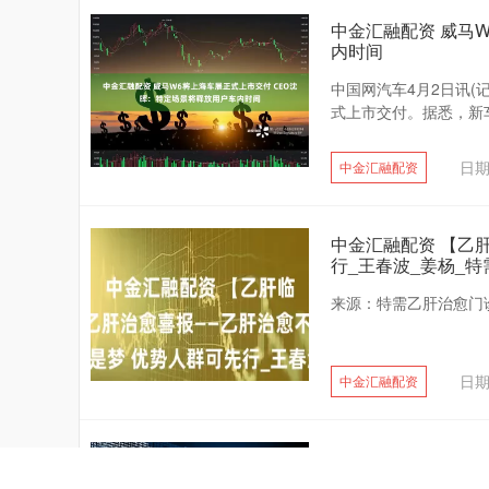
中金汇融配资 威马
内时间
中国网汽车4月2日讯(
式上市交付。据悉，新车将
日期
中金汇融配资
中金汇融配资 【乙
行_王春波_姜杨_特
来源：特需乙肝治愈门诊
日期
中金汇融配资
中金汇融配资 港娱国