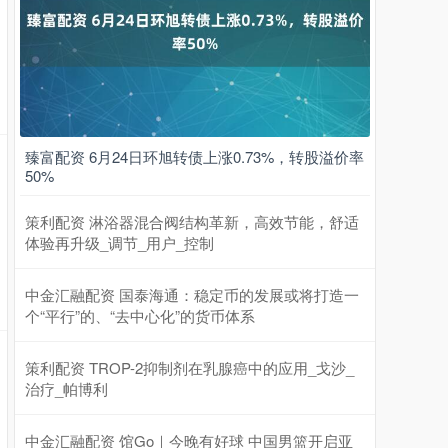
臻富配资 6月24日环旭转债上涨0.73%，转股溢价率
50%
策利配资 淋浴器混合阀结构革新，高效节能，舒适
体验再升级_调节_用户_控制
中金汇融配资 国泰海通：稳定币的发展或将打造一
个“平行”的、“去中心化”的货币体系
策利配资 TROP-2抑制剂在乳腺癌中的应用_戈沙_
治疗_帕博利
中金汇融配资 馆Go｜今晚有好球 中国男篮开启亚