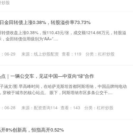
杆炒股
日金田转债上涨0.38%，转股溢价率73.73%
转债收盘上涨0.38%，报110.43元/张，成交额1214.66万元，转股溢
，金田转债信用级别为“AA+”....
：06-29
来源：线上炒股配资
查看：
119
分类：
杠杆炒股
热点｜一辆公交车，见证中国—中亚向“绿”合作
林子涵文/图 早高峰时间，在哈萨克斯坦首都阿斯塔纳，中国品牌纯电动
穿梭于城市的核心站点。 眼下，阿斯塔纳市区多条公交干....
：06-28
来源：配资查询114
查看：
143
分类：
杠杆炒股
开8%创新高，恒指高开0.52%