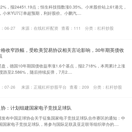
2%，报24451.19点；恒生科技指数涨0.35%。小米股价站上61港元，
小米YU7订单超预期，利好股价。小鹏汽....
：06-27
来源：在线杠杆配资
查看：
111
分类：
杠杆炒股
价格收窄跌幅，受欧美贸易协议相关言论影响，30年期英债收
点
尾盘，德国10年期国债收益率涨1.6个基点，报2.718%，本周累计上涨
度跌至2.586%，随后持续反弹，7月2....
：07-26
来源：正规杠杆炒股平台
查看：
209
分类：
杠杆炒股
足协：计划组建国家电子竞技足球队
官网发布中国足球协会关于征集国家电子竞技足球队合作赛区的通知：中
国家电子竞技足球队，将参与国际足联及亚足联等组织举办的....