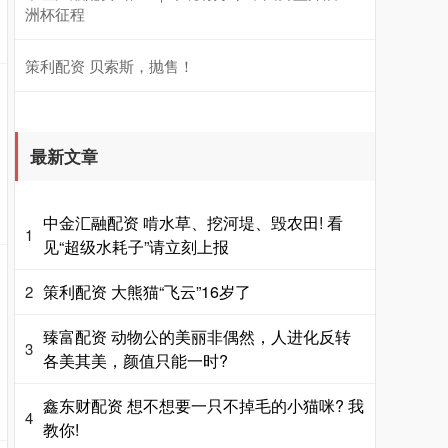
洲杯征程
策利配资 贝索斯，抛售！
最新文章
中金汇融配资 啃水草、挖河堤、毁农田! 看
1
见“超级水耗子”请立刻上报
策利配资 大熊猫“飞云”16岁了
2
臻富配资 动物公的美丽非偶然，人进化反转
3
各美其美，颜值只能一时?
鑫东财配资 想不想要一只不掉毛的小猫咪? 我
4
教你!