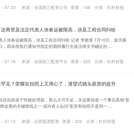
：07-23
来源：全国前三配资公司
查看：
148
分类：
杠杆炒股
万达商管及法定代表人张春远被限高，涉及工程合同纠纷
人张春远被限高，涉及工程合同纠纷 记者 李晓青 7月10日，据天眼
，因未按执行通知书指定的期间履行生效法律文书确定的....
：07-16
来源：全国前三配资平台
查看：
225
分类：
杠杆炒股
位罕见？荣耀在拍照上又用心了，潜望式镜头获质的提升
你还在执迷于性能处理器，那么大可不必，永远要知道一个事实真相“影
牌追逐的关键路线之一 或许有人会问“影音和拍照不是同一....
：07-13
来源：合肥股票配资
查看：
229
分类：
杠杆炒股