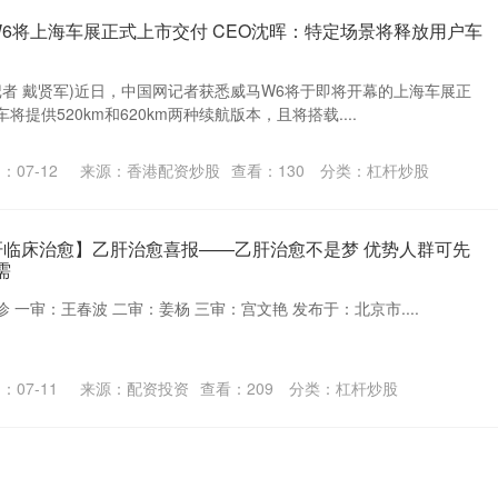
W6将上海车展正式上市交付 CEO沈晖：特定场景将释放用户车
记者 戴贤军)近日，中国网记者获悉威马W6将于即将开幕的上海车展正
提供520km和620km两种续航版本，且将搭载....
：07-12
来源：香港配资炒股
查看：
130
分类：
杠杆炒股
肝临床治愈】乙肝治愈喜报——乙肝治愈不是梦 优势人群可先
需
 一审：王春波 二审：姜杨 三审：宫文艳 发布于：北京市....
：07-11
来源：配资投资
查看：
209
分类：
杠杆炒股
际(08291)进一步出售合共470万股源想股份