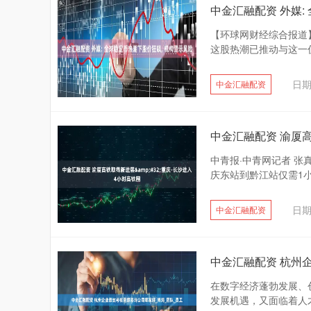
中金汇融配资 外媒:
【环球网财经综合报道
这股热潮已推动与这一仍
日期
中金汇融配资
中金汇融配资 渝厦高
中青报·中青网记者 
庆东站到黔江站仅需1小
日期
中金汇融配资
中金汇融配资 杭州
在数字经济蓬勃发展、创
发展机遇，又面临着人才