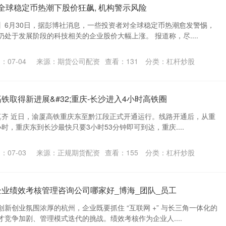
 全球稳定币热潮下股价狂飙, 机构警示风险
】6月30日，据彭博社消息，一些投资者对全球稳定币热潮愈发警惕，
处于发展阶段的科技相关的企业股价大幅上涨。 报道称，尽....
：07-04
来源：期货公司配资
查看：
131
分类：
杠杆炒股
铁取得新进展&#32;重庆-长沙进入4小时高铁圈
张真齐 近日，渝厦高铁重庆东至黔江段正式开通运行。线路开通后，从重
时，重庆东到长沙最快只要3小时53分钟即可到达，重庆....
：07-03
来源：正规期货配资
查看：
155
分类：
杠杆炒股
企业绩效考核管理咨询公司哪家好_博海_团队_员工
新创业氛围浓厚的杭州，企业既要抓住 “互联网 +” 与长三角一体化的
竞争加剧、管理模式迭代的挑战。绩效考核作为企业人....