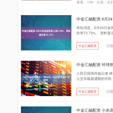
查看：
159
分类：
杠
中金汇融配资 6月24
本站消息，6月24日金田
价率73.73%。 资料显示
日期
中金汇融配资
中金汇融配资 环球
人民日报海外版记者 
公交车载着通勤的市民，
日期
中金汇融配资
中金汇融配资 小米高