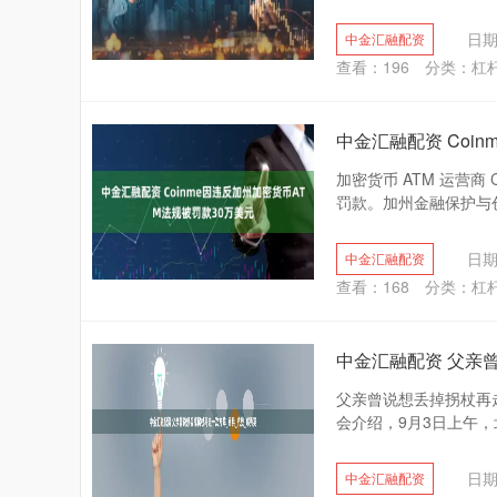
日期
中金汇融配资
查看：
196
分类：
杠
中金汇融配资 Coi
加密货币 ATM 运营商 
罚款。加州金融保护与创新
日期
中金汇融配资
查看：
168
分类：
杠
中金汇融配资 父亲
父亲曾说想丢掉拐杖再走
会介绍，9月3日上午，
日期
中金汇融配资